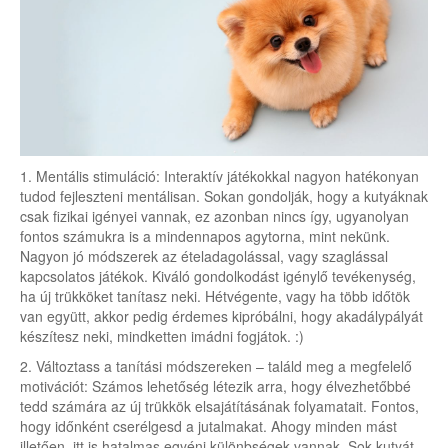
1. Mentális stimuláció: Interaktív játékokkal nagyon hatékonyan
tudod fejleszteni mentálisan. Sokan gondolják, hogy a kutyáknak
csak fizikai igényei vannak, ez azonban nincs így, ugyanolyan
fontos számukra is a mindennapos agytorna, mint nekünk.
Nagyon jó módszerek az ételadagolással, vagy szaglással
kapcsolatos játékok. Kiváló gondolkodást igénylő tevékenység,
ha új trükköket tanítasz neki. Hétvégente, vagy ha több időtök
van együtt, akkor pedig érdemes kipróbálni, hogy akadálypályát
készítesz neki, mindketten imádni fogjátok. :)
2. Változtass a tanítási módszereken – találd meg a megfelelő
motivációt: Számos lehetőség létezik arra, hogy élvezhetőbbé
tedd számára az új trükkök elsajátításának folyamatait. Fontos,
hogy időnként cserélgesd a jutalmakat. Ahogy minden mást
illetően, itt is hatalmas egyéni különbségek vannak. Sok kutyát