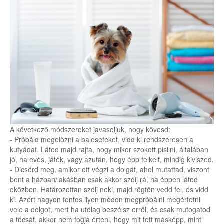
A következő módszereket javasoljuk, hogy kövesd:
- Próbáld megelőzni a baleseteket, vidd ki rendszeresen a
kutyádat. Látod majd rajta, hogy mikor szokott pisilni, általában
jó, ha evés, játék, vagy azután, hogy épp felkelt, mindig kiviszed.
- Dicsérd meg, amikor ott végzi a dolgát, ahol mutattad, viszont
bent a házban/lakásban csak akkor szólj rá, ha éppen látod
eközben. Határozottan szólj neki, majd rögtön vedd fel, és vidd
ki. Azért nagyon fontos ilyen módon megpróbálni megértetni
vele a dolgot, mert ha utólag beszélsz erről, és csak mutogatod
a tócsát, akkor nem fogja érteni, hogy mit tett másképp, mint