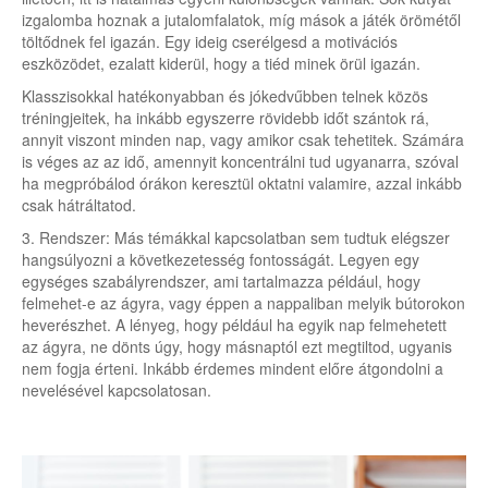
izgalomba hoznak a jutalomfalatok, míg mások a játék örömétől
töltődnek fel igazán. Egy ideig cserélgesd a motivációs
eszközödet, ezalatt kiderül, hogy a tiéd minek örül igazán.
Klasszisokkal hatékonyabban és jókedvűbben telnek közös
tréningjeitek, ha inkább egyszerre rövidebb időt szántok rá,
annyit viszont minden nap, vagy amikor csak tehetitek. Számára
is véges az az idő, amennyit koncentrálni tud ugyanarra, szóval
ha megpróbálod órákon keresztül oktatni valamire, azzal inkább
csak hátráltatod.
3. Rendszer: Más témákkal kapcsolatban sem tudtuk elégszer
hangsúlyozni a következetesség fontosságát. Legyen egy
egységes szabályrendszer, ami tartalmazza például, hogy
felmehet-e az ágyra, vagy éppen a nappaliban melyik bútorokon
heverészhet. A lényeg, hogy például ha egyik nap felmehetett
az ágyra, ne dönts úgy, hogy másnaptól ezt megtiltod, ugyanis
nem fogja érteni. Inkább érdemes mindent előre átgondolni a
nevelésével kapcsolatosan.