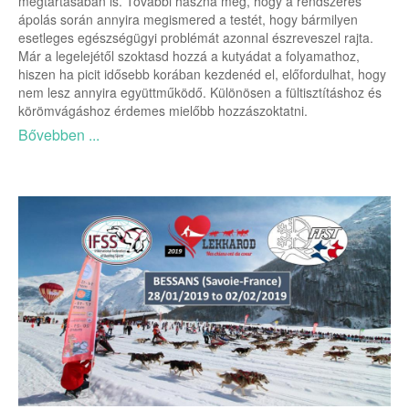
megtartásában is. További haszna még, hogy a rendszeres
ápolás során annyira megismered a testét, hogy bármilyen
esetleges egészségügyi problémát azonnal észreveszel rajta.
Már a legelejétől szoktasd hozzá a kutyádat a folyamathoz,
hiszen ha picit idősebb korában kezdenéd el, előfordulhat, hogy
nem lesz annyira együttműködő. Különösen a fültisztításhoz és
körömvágáshoz érdemes mielőbb hozzászoktatni.
Bővebben ...