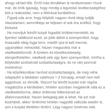
ahogy vártad tőle. Erről más témákban is rendszeresen írtunk
már, de örök igazság, hogy mindig a legutolsó tevékenységéhez
köti a reakciódat, nem a félórával korábbihoz.
- Figyelj oda arra, hogy kölykök nagyon rövid ideig tudják
visszatartani, semmiképp se teljesen el sok óra anélkül, hogy
kiviszed.
- Ha mondjuk felnőtt kutyát fogadtál örökbe/mentettél, és
ilyenkor találkozol ezzel, az jobb abból a szempontból, hogy
hosszabb ideig fogja bírni, mielőtt újra ki kell mennie,
ugyanakkor nehezebb, hiszen megszokta már a
viselkedésformát. A türelem és következetesség
elengedhetetlen, viselkedj vele úgy ilyen szempontból, mintha a
kölyködet szoktatnád szobatisztaságra, és ne várj azonnal
eredményt.
- Ha kölyökkorában tanítod szobatisztaságra, de még néha
odapiszkít a lakásban valahova 1-2 hónapig, emiatt nem kell
aggódnod, ez elmúlik. Viszont ha felnőtt kutyád már régóta
magabiztos a kérdésben, hirtelen azonban megjelenik nála ez a
viselkedésforma, akkor érdemes felkeresned az
állatorvosotokat, hiszen betegség jele is lehet. Ha ezt már
kizártátok, akkor történhet hirtelen nagyobb változás esetén is,
ami a kutyád életében történt. Légy nagyon türelmes vele.