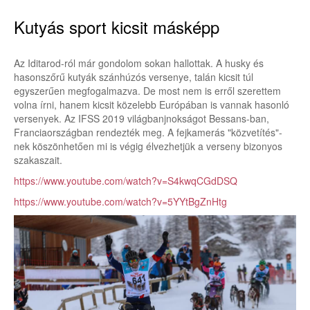
Kutyás sport kicsit másképp
Az Iditarod-ról már gondolom sokan hallottak. A husky és
hasonszőrű kutyák szánhúzós versenye, talán kicsit túl
egyszerűen megfogalmazva. De most nem is erről szerettem
volna írni, hanem kicsit közelebb Európában is vannak hasonló
versenyek. Az IFSS 2019 világbanjnokságot Bessans-ban,
Franciaországban rendezték meg. A fejkamerás "közvetítés"-
nek köszönhetően mi is végig élvezhetjük a verseny bizonyos
szakaszait.
https://www.youtube.com/watch?v=S4kwqCGdDSQ
https://www.youtube.com/watch?v=5YYtBgZnHtg