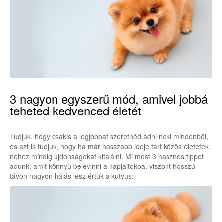
3 nagyon egyszerű mód, amivel jobbá
teheted kedvenced életét
Tudjuk, hogy csakis a legjobbat szeretnéd adni neki mindenből,
és azt is tudjuk, hogy ha már hosszabb ideje tart közös életetek,
nehéz mindig újdonságokat kitalálni. Mi most 3 hasznos tippet
adunk, amit könnyű belevinni a napjaitokba, viszont hosszú
távon nagyon hálás lesz értük a kutyus: