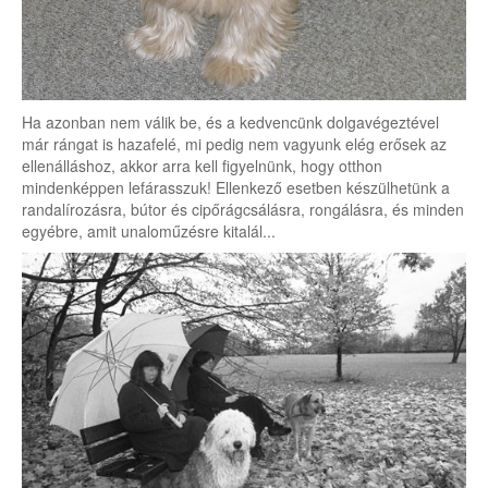
Ha azonban nem válik be, és a kedvencünk dolgavégeztével
már rángat is hazafelé, mi pedig nem vagyunk elég erősek az
ellenálláshoz, akkor arra kell figyelnünk, hogy otthon
mindenképpen lefárasszuk! Ellenkező esetben készülhetünk a
randalírozásra, bútor és cipőrágcsálásra, rongálásra, és minden
egyébre, amit unaloműzésre kitalál...