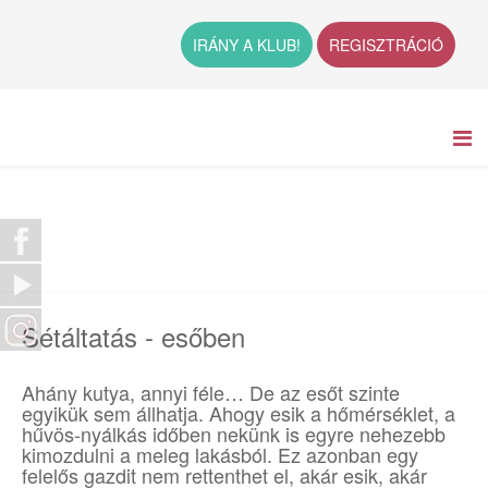
IRÁNY A KLUB!
REGISZTRÁCIÓ
Sétáltatás - esőben
Ahány kutya, annyi féle… De az esőt szinte
egyikük sem állhatja. Ahogy esik a hőmérséklet, a
hűvös-nyálkás időben nekünk is egyre nehezebb
kimozdulni a meleg lakásból. Ez azonban egy
felelős gazdit nem rettenthet el, akár esik, akár