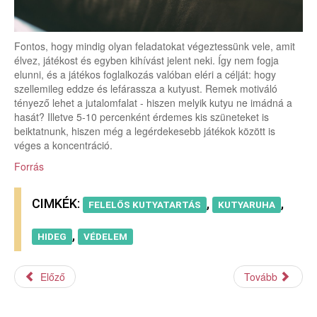
Fontos, hogy mindig olyan feladatokat végeztessünk vele, amit
élvez, játékost és egyben kihívást jelent neki. Így nem fogja
elunni, és a játékos foglalkozás valóban eléri a célját: hogy
szellemileg eddze és lefárassza a kutyust. Remek motiváló
tényező lehet a jutalomfalat - hiszen melyik kutyu ne imádná a
hasát? Illetve 5-10 percenként érdemes kis szüneteket is
beiktatnunk, hiszen még a legérdekesebb játékok között is
véges a koncentráció.
Forrás
CIMKÉK:
,
,
FELELŐS KUTYATARTÁS
KUTYARUHA
,
HIDEG
VÉDELEM
Előző
Tovább