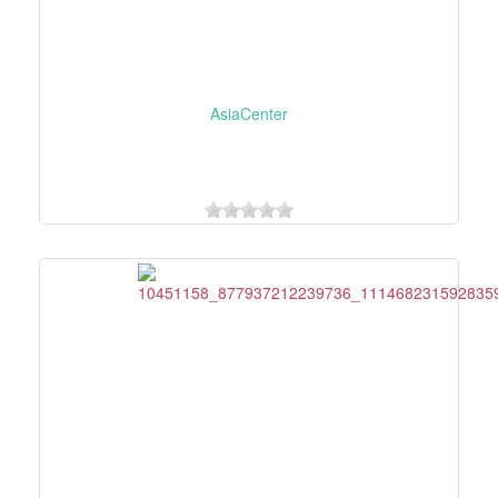
AsiaCenter