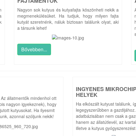
FAJTAMENTŐK
m
Nagyon sok kutyus és kutyafajta köszönheti nekik a
a
megmenekülésüket. Ha tudjuk, hogy milyen fajta
k
kutyát szeretnénk, náluk biztosan találunk olyat, aki
a társunk lehet!
Bővebben...
INGYENES MIKROCHI
HELYEK
 Az állatmentők mindenhol ott
Ha elkószált kutyust találunk, íg
bis nagyon igyekeznek), hogy
legegyszerűbben a gazdijához.
tott kutyusokat. Ha ilyesmit
adatbázisában nem csak a gazdi
lunk, azonnal szóljunk nekik!
hanem az állatútlevél, az ivarta
illetve a kutyus gyógyszerezést