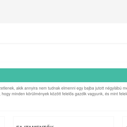
tlenek, akik annyira nem tudnak elmenni egy bajba jutott négylábú mel
 hogy minden körülmények között felelős gazdik vagyunk, és mint felelő