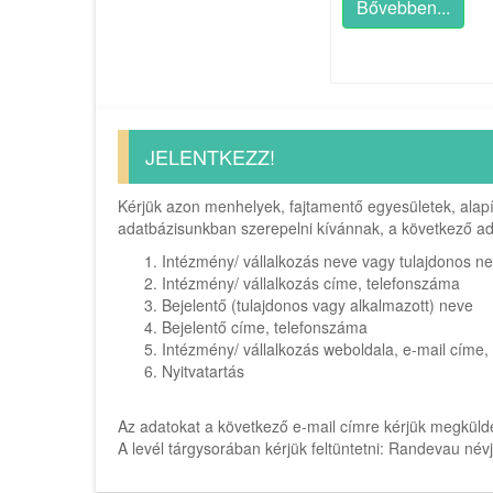
Bővebben...
JELENTKEZZ!
Kérjük azon menhelyek, fajtamentő egyesületek, alap
adatbázisunkban szerepelni kívánnak, a következő a
Intézmény/ vállalkozás neve vagy tulajdonos n
Intézmény/ vállalkozás címe, telefonszáma
Bejelentő (tulajdonos vagy alkalmazott) neve
Bejelentő címe, telefonszáma
Intézmény/ vállalkozás weboldala, e-mail címe, 
Nyitvatartás
Az adatokat a következő e-mail címre kérjük megküld
A levél tárgysorában kérjük feltüntetni: Randevau név