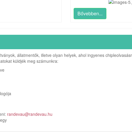
Bővebben...
ítványok, állatmentők, illetve olyan helyek, ahol ingyenes chipleolv
datokat küldjék meg számunkra:
eve
logója
eni:
randevau@randevau.hu
jegy