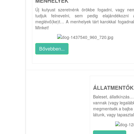
MENHELYEK
Új kutyust szeretnénk örökbe fogadni, vagy ne
tudjuk felnevelni, sem pedig elajándékozni 
meglévő(ke)t… A menhelyek tárt karokkal fogadna
Minket!
Bővebben...
ÁLLATMENTŐK
Baleset, állatkínzás…
vannak (vagy legaláb
megmentsék a bajba ju
látunk, vagy tapaszta