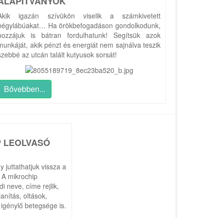
ALAPÍTVÁNYOK
Akik igazán szívükön viselik a számkivetett
négylábúakat… Ha örökbefogadáson gondolkodunk,
hozzájuk is bátran fordulhatunk! Segítsük azok
munkáját, akik pénzt és energiát nem sajnálva teszik
szebbé az utcán talált kutyusok sorsát!
Bővebben...
P LEOLVASÓ
y juttathatjuk vissza a
 A mikrochip
 neve, címe rejlik,
lanítás, oltások,
 igénylő betegsége is.