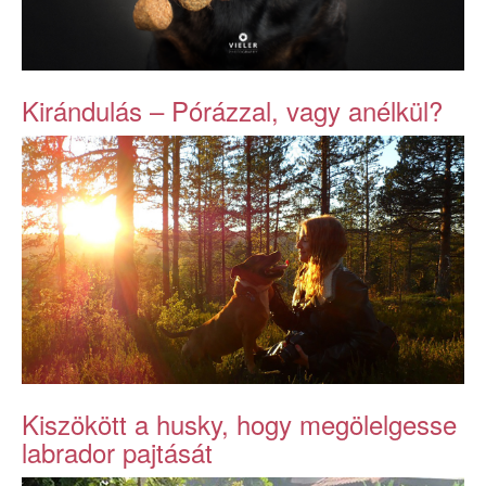
Kirándulás – Pórázzal, vagy anélkül?
Kiszökött a husky, hogy megölelgesse
labrador pajtását