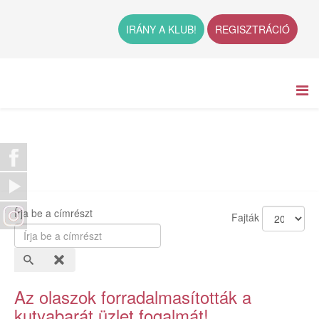
IRÁNY A KLUB!
REGISZTRÁCIÓ
Írja be a címrészt
Fajták
Az olaszok forradalmasították a
kutyabarát üzlet fogalmát!