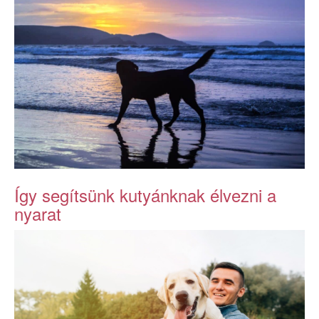
Így segítsünk kutyánknak élvezni a
nyarat