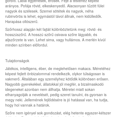
görbíti. Lábai egyenesek, erősek. Feje a testéhez képest
arányos. Pofája rövid, elkeskenyedő. Alacsonyan tűzött fülei
nagyok és szélesek. Szemei sötétek és nagyok, néha
rubinvörös is lehet, egymástól távol állnak, nem kidülledők.
Harapása ollószerű.
Szőrhossz alapján két fajtát különböztetünk meg: rövid- és
hosszúszőrű. A hosszú szőrű csivava szőre lágyabb, és
aljszőrzete is van. Lehet sima, vagy hullámos. A merlén kívül
minden színben előfordul.
Tulajdonságok
Játékos, intelligens, éber, de meglehetősen makacs. Méretéhez
képest fejlett önbizalommal rendelkezik, olykor túlságosan is
vakmerő. Általában egy személyhez kötődik különösen erősen.
Nagyobb gyerekekkel, állatokkal jól megfér, a bizalmaskodó
idegeneket azonban nem állhatja. Méretei miatt sokan
elhanyagolják a nevelését, pedig szeret tanulni, és gyorsan is
megy neki. Jellemének fejlődésére is jó hatással van, ha tudja,
hogy hol vannak a határok.
Szőre nem igényel sok gondozást, elég hetente egyszer-kétszer