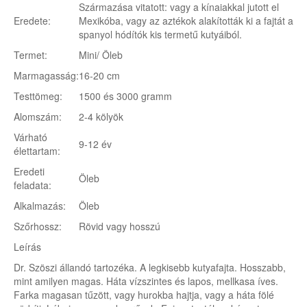
Származása vitatott: vagy a kínaiakkal jutott el
Eredete:
Mexikóba, vagy az aztékok alakították ki a fajtát a
spanyol hódítók kis termetű kutyáiból.
Termet:
Mini/ Öleb
Marmagasság:
16-20 cm
Testtömeg:
1500 és 3000 gramm
Alomszám:
2-4 kölyök
Várható
9-12 év
élettartam:
Eredeti
Öleb
feladata:
Alkalmazás:
Öleb
Szőrhossz:
Rövid vagy hosszú
Leírás
Dr. Szöszi állandó tartozéka. A legkisebb kutyafajta. Hosszabb,
mint amilyen magas. Háta vízszintes és lapos, mellkasa íves.
Farka magasan tűzött, vagy hurokba hajtja, vagy a háta fölé