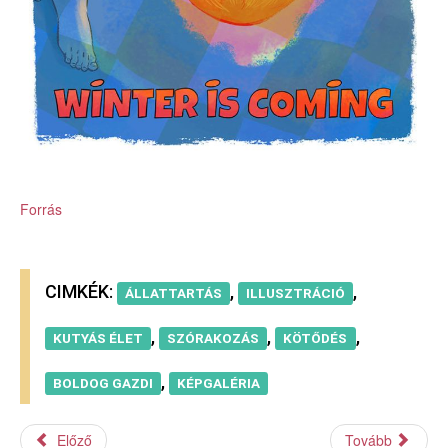
Forrás
CIMKÉK:
,
,
ÁLLATTARTÁS
ILLUSZTRÁCIÓ
,
,
,
KUTYÁS ÉLET
SZÓRAKOZÁS
KÖTŐDÉS
,
BOLDOG GAZDI
KÉPGALÉRIA
Előző
Tovább