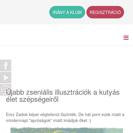
IRÁNY A KLUB!
REGISZTRÁCIÓ
Újabb zseniális illusztrációk a kutyás
élet szépségeiről
Erez Zadok képei végtelenül őszinték. De hát pont ezek miatt a
mindennapi "apróságok" miatt imádjuk őket :)