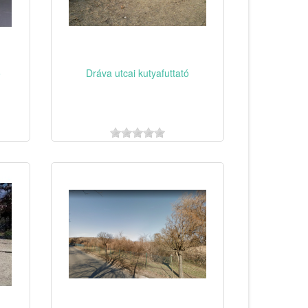
ó
Dráva utcai kutyafuttató