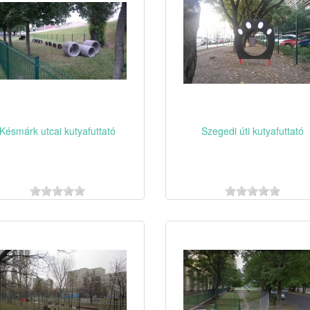
Késmárk utcai kutyafuttató
Szegedi úti kutyafuttató