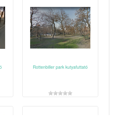
ó
Rottenbiller park kutyafuttató