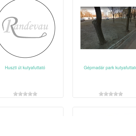
Huszti út kutyafuttató
Gépmadár park kutyafuttat