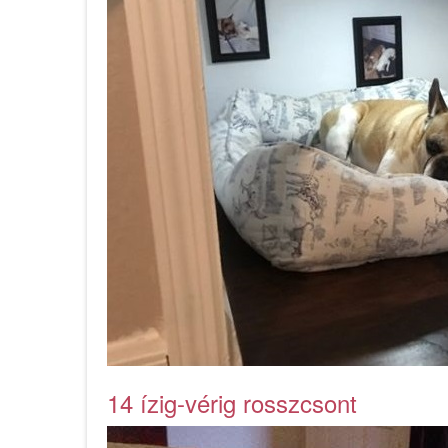
14 ízig-vérig rosszcsont