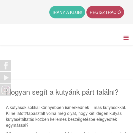
IRÁNY A KLUB!
REGISZTRÁCIÓ
Hogyan segít a kutyánk párt találni?
A kutyások sokkal könnyebben ismerkednek – más kutyásokkal.
Ki ne látott/tapasztalt volna még olyat, hogy két idegen kutyás
kutyasétáltatás közben kellemes beszélgetésbe elegyedtek
egymással?