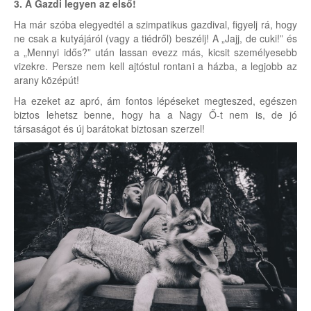
3. A Gazdi legyen az első!
Ha már szóba elegyedtél a szimpatikus gazdival, figyelj rá, hogy
ne csak a kutyájáról (vagy a tiédről) beszélj! A „Jajj, de cuki!” és
a „Mennyi idős?” után lassan evezz más, kicsit személyesebb
vizekre. Persze nem kell ajtóstul rontani a házba, a legjobb az
arany középút!
Ha ezeket az apró, ám fontos lépéseket megteszed, egészen
biztos lehetsz benne, hogy ha a Nagy Ő-t nem is, de jó
társaságot és új barátokat biztosan szerzel!