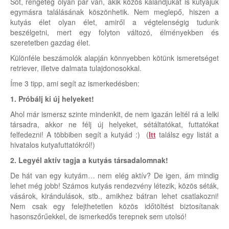
Sőt, rengeteg olyan pár van, akik közös kalandjukat is kutyájuk
egymásra találásának köszönhetik. Nem meglepő, hiszen a
kutyás élet olyan élet, amiről a végtelenségig tudunk
beszélgetni, mert egy folyton változó, élményekben és
szeretetben gazdag élet.
Különféle beszámolók alapján könnyebben kötünk ismeretséget
retriever, illetve dalmata tulajdonosokkal.
Íme 3 tipp, ami segít az ismerkedésben:
1. Próbálj ki új helyeket!
Ahol már ismersz szinte mindenkit, de nem igazán leltél rá a lelki
társadra, akkor ne félj új helyeket, sétáltatókat, futtatókat
felfedezni! A többiben segít a kutyád :) (
Itt
találsz egy listát a
hivatalos kutyafuttatókról!)
2. Legyél aktív tagja a kutyás társadalomnak!
De hát van egy kutyám… nem elég aktív? De igen, ám mindig
lehet még jobb! Számos kutyás rendezvény létezik, közös séták,
vásárok, kirándulások, stb., amikhez bátran lehet csatlakozni!
Nem csak egy felejthetetlen közös időtöltést biztosítanak
hasonszőrűekkel, de ismerkedős terepnek sem utolsó!