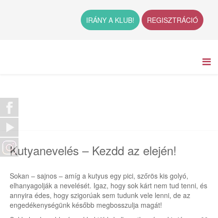
IRÁNY A KLUB!
REGISZTRÁCIÓ
Kutyanevelés – Kezdd az elején!
Sokan – sajnos – amíg a kutyus egy pici, szőrös kis golyó,
elhanyagolják a nevelését. Igaz, hogy sok kárt nem tud tenni, és
annyira édes, hogy szigorúak sem tudunk vele lenni, de az
engedékenységünk később megbosszulja magát!