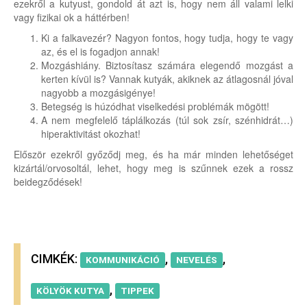
ezekről a kutyust, gondold át azt is, hogy nem áll valami lelki
vagy fizikai ok a háttérben!
Ki a falkavezér? Nagyon fontos, hogy tudja, hogy te vagy
az, és el is fogadjon annak!
Mozgáshiány. Biztosítasz számára elegendő mozgást a
kerten kívül is? Vannak kutyák, akiknek az átlagosnál jóval
nagyobb a mozgásigénye!
Betegség is húzódhat viselkedési problémák mögött!
A nem megfelelő táplálkozás (túl sok zsír, szénhidrát…)
hiperaktivitást okozhat!
Először ezekről győződj meg, és ha már minden lehetőséget
kizártál/orvosoltál, lehet, hogy meg is szűnnek ezek a rossz
beidegződések!
CIMKÉK:
,
,
KOMMUNIKÁCIÓ
NEVELÉS
,
KÖLYÖK KUTYA
TIPPEK