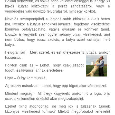
Sokkal nehezebb, és sokkal több kellemetlenséggel is jár egy 60
kg-os kutyát leszoktatni a póráz rángatásáról, vagy a
vendégekre való üdvözlő felugrálásról, mint egy kölyköt.
Nevelés szempontjából a legideálisabb időszak a 8-10 hetes
kor. Ilyenkor a kutyus rendkívül kíváncsi, fogékony, viselkedése
könnyen befolyásolható, vagyis gyorsan és könnyen tanul.
Először is vegyünk szemügyre néhány olyan viselkedést, ami
nem biztos, hogy rossz szokás, a kutya azért csinálja, mert
kutya.
Felugrál rád – Mert szeret, és ezt kifejezésre is juttatja, amikor
hazaérsz.
Folyton csak ás – Lehet, hogy csak szagot
fogott, és kíváncsi annak eredetére.
Ugat – Ő így kommunikál.
Agresszív másokkal – Lehet, hogy épp téged akar védelmezni.
Mindent megrág – Mint egy kisgyerek, amikor nő a foga, ő is
csak a kellemetlen érzéstől akar megszabadulni.
Ezeket mind átgondoltad, de még így is túlzásnak tűnnek
bizonyos viselkedési formák? Mielőtt megpróbálod lenevelni